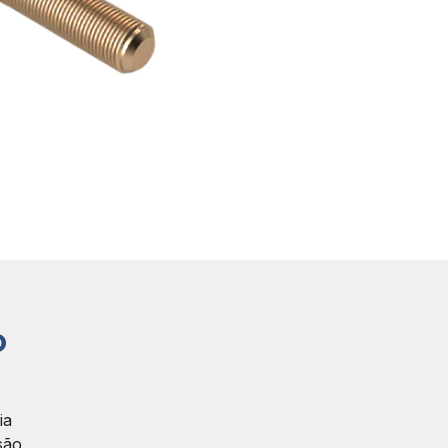
o
ia
são