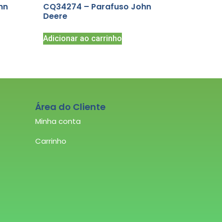
hn
CQ34274 – Parafuso John
Deere
Adicionar ao carrinho
Área do Cliente
Minha conta
Carrinho