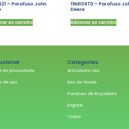
21 – Parafuso John
19M10470 – Parafuso Jo
e
Deere
onar ao carrinho
Adicionar ao carrinho
tucional
Categorias
ca de privacidade
Articulador Liso
s de uso
Eixo de Grade
Parafuso de Roçadeira
Engate
Todos