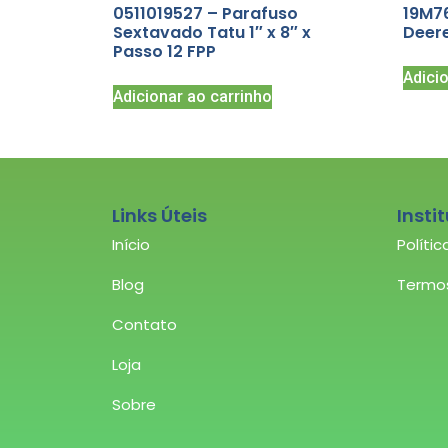
0511019527 – Parafuso
19M76
Sextavado Tatu 1″ x 8″ x
Deer
Passo 12 FPP
Adici
Adicionar ao carrinho
Links Úteis
Insti
Início
Políti
Blog
Termo
Contato
Loja
Sobre